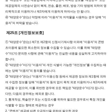
중 “태양운수” 또는 제공업체에 지적재산권이 귀속된 정보를 “태양운수” 또는
제공업체의 사전승낙 없이 복제, 전송, 출판, 배포, 방송 기타 방법에 의하여 영
리목적으로 이용하거나 제3자에게 이용하게 하여서는 안 됩니다.
④ “태양운수”은(는) 약정에 따라 “이용자”의 저작물을 사용하는 경우 당해 “이
용자”의 허락을 받습니다.
제25조 [개인정보보호]
① “태양운수”은(는) 제7조 제2항의 신청서기재사항 이외에 “이용자”의 콘텐
츠이용에 필요한 최소한의 정보를 수집할 수 있습니다. 이를 위해 “태양운
수”이(가) 문의한 사항에 관해 “이용자”는 진실한 내용을 성실하게 고지하여야
합니다.
② “태양운수”이(가) “이용자”의 개인 식별이 가능한 “개인정보”를 수집하는 때
에는 당해 “이용자”의 동의를 받습니다.
③ “태양운수”은(는) “이용자”가 이용신청 등에서 제공한 정보와 제1항에 의하
여 수집한 정보를 당해 “이용자”의 동의 없이 목적 외로 이용하거나 제3자에게
제공할 수 없으며, 이를 위반한 경우에 모든 책임은 “태양운수”이(가) 집니다.
다만, 다음의 경우에는 예외로 합니다.
1. 통계작성, 학술연구 또는 시장조사를 위하여 필요한 경우로서 특정 개인을
식별할 수 없는 형태로 제공하는 경우
2. “콘텐츠” 제공에 따른 요금정산을 위하여 필요한 경우