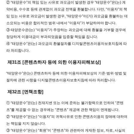
② “태양운수”의 책임 있는 사유로 과오금이 발생한 경우 “태양운수”은(는) 계
약비용, 수수료 등에 관계없이 과오금 전액을 환불합니다. 다만, “이용자”의 책
임 있는 사유로 과오금이 발생한 경우, “태양운수”이(가) 과오금을 환불하는 데
소요되는 비용은 합리적인 범위 내에서 “이용자”가 부담하여야 합니다.
③ 태양운수은(는) “이용자”가 주장하는 과오금에 대해 환불을 거부할 경우에
정당하게 이용대금이 부과되었음을 입증할 책임을 집니다.
④ “태양운수”은(는) 과오금의 환불절차를 디지털콘텐츠이용자보호지침에 따
라 처리합니다.
제31조 [콘텐츠하자 등에 의한 이용자피해보상]
“태양운수”은(는) 콘텐츠하자 등에 의한 이용자피해보상의 기준·범위·방법 및
절차에 관한 사항을 디지털콘텐츠이용자보호지침에 따라 처리합니다.
제32조 [면책조항]
① “태양운수”은(는) 천재지변 또는 이에 준하는 불가항력으로 인하여 “콘텐
츠”를 제공할 수 없는 경우에는 “콘텐츠” 제공에 관한 책임이 면제됩니다.
② “태양운수”은(는) “이용자”의 귀책사유로 인한 콘텐츠이용의 장애에 대하여
는 책임을 지지 않습니다.
③ “태양운수”은(는) “회원”이 “콘텐츠”와 관련하여 게재한 정보, 자료, 사실의