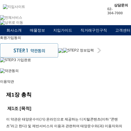
상담문의
02-
304-7000
회사소개
매물정보
지입가이드
직거래구인구직
고객센터
회원가입동의
이용약관
제1장 총칙
제1조 [목적]
이 약관은 태양운수이(가) 온라인으로 제공하는 디지털콘텐츠(이하 “콘텐
츠”라고 한다) 및 제반서비스의 이용과 관련하여 태양운수와(과) 이용자와의