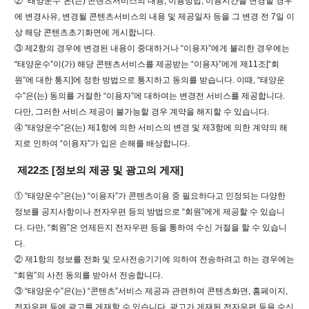
② “태양운수”은(는) 콘텐츠서비스의 내용, 이용방법, 이용시간을 변경할 경우
에 변경사유, 변경될 콘텐츠서비스의 내용 및 제공일자 등을 그 변경 전 7일 이
상 해당 콘텐츠초기화면에 게시합니다.
③ 제2항의 경우에 변경된 내용이 중대하거나 “이용자”에게 불리한 경우에는
“태양운수”이(가) 해당 콘텐츠서비스를 제공받는 “이용자”에게 제11조[“회
원”에 대한 통지]에 정한 방법으로 통지하고 동의를 받습니다. 이때, “태양운
수”은(는) 동의를 거절한 “이용자”에 대하여는 변경전 서비스를 제공합니다.
다만, 그러한 서비스 제공이 불가능할 경우 계약을 해지할 수 있습니다.
④ “태양운수”은(는) 제1항에 의한 서비스의 변경 및 제3항에 의한 계약의 해
지로 인하여 “이용자”가 입은 손해를 배상합니다.
제22조 [정보의 제공 및 광고의 게재]
① “태양운수”은(는) “이용자”가 콘텐츠이용 중 필요하다고 인정되는 다양한
정보를 공지사항이나 전자우편 등의 방법으로 “회원”에게 제공할 수 있습니
다. 다만, “회원”은 언제든지 전자우편 등을 통하여 수신 거절을 할 수 있습니
다.
② 제1항의 정보를 전화 및 모사전송기기에 의하여 전송하려고 하는 경우에는
“회원”의 사전 동의를 받아서 전송합니다.
③ “태양운수”은(는) “콘텐츠”서비스 제공과 관련하여 콘텐츠화면, 홈페이지,
전자우편 등에 광고를 게재할 수 있습니다. 광고가 게재된 전자우편 등을 수신