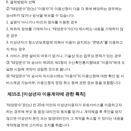
6. 결제방법의 선택
② “태양운수”은(는) “이용자”의 이용신청이 다음 각 호에 해당하는 경우에는
승낙하지 않거나 승낙을 유보할 수 있습니다.
1. 실명이 아니거나 타인의 명의를 이용한 경우
2. 허위의 정보를 기재하거나, “태양운수”이(가) 제시하는 내용을 기재하지 않
은 경우
3. 미성년자가 청소년보호법에 의해서 이용이 금지되는 “콘텐츠”를 이용하고
자 하는 경우
4. 서비스 관련 설비의 여유가 없거나, 기술상 또는 업무상 문제가 있는 경우
③ “태양운수”의 승낙이 제16조 제1항의 수신확인통지형태로 “이용자”에게 도
달한 시점에 계약이 성립한 것으로 봅니다.
④ “태양운수”의 승낙의 의사표시에는 “이용자”의 이용신청에 대한 확인 및 서
비스제공 가능여부, 이용신청의 정정·취소 등에 관한 정보 등을 포함합니다.
제15조 [미성년자 이용계약에 관한 특칙]
“태양운수”은(는) 만 20세 미만의 미성년이용자가 유료서비스를 이용하고자
하는 경우에 부모 등 법정 대리인의 동의를 얻거나, 계약체결 후 추인을 얻지
않으면 미성년자 본인 또는 법정대리인이 그 계약을 취소할 수 있다는 내용을
계약체결 전에 고지하는 조치를 취합니다.