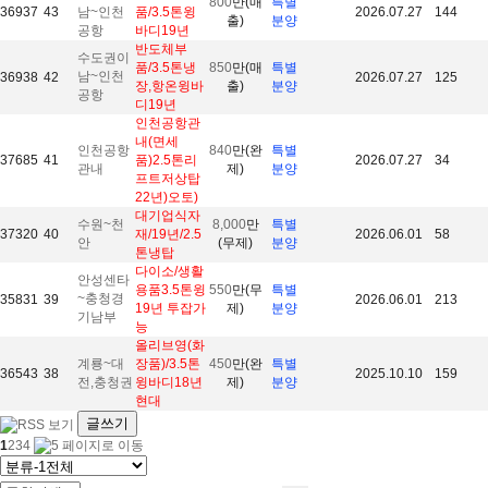
800
만(매
특별
36937
43
남~인천
품/3.5톤윙
2026.07.27
144
출)
분양
공항
바디19년
반도체부
수도권이
품/3.5톤냉
850
만(매
특별
남~인천
36938
42
2026.07.27
125
장,항온윙바
출)
분양
공항
디19년
인천공항관
내(면세
인천공항
840
만(완
특별
37685
41
품)2.5톤리
2026.07.27
34
관내
제)
분양
프트저상탑
22년)오토)
대기업식자
수원~천
8,000
만
특별
37320
40
재/19년/2.5
2026.06.01
58
안
(무제)
분양
톤냉탑
다이소/생활
안성센타
용품3.5톤윙
550
만(무
특별
~충청경
35831
39
2026.06.01
213
19년 투잡가
제)
분양
기남부
능
올리브영(화
계룡~대
장품)/3.5톤
450
만(완
특별
36543
38
2025.10.10
159
전,충청권
윙바디18년
제)
분양
현대
글쓰기
1
2
3
4