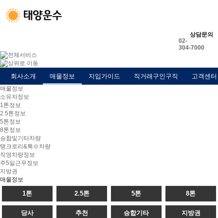
상담문의
02-
304-7000
회사소개
매물정보
지입가이드
직거래구인구직
고객센터
매물정보
소유자정보
1톤정보
2.5톤정보
5톤정보
8톤정보
승합및기타차량
탱크로리&특수차량
직영차량정보
주5일근무정보
지방권
매물정보
1톤
2.5톤
5톤
8톤
당사
추천
승합기타
지방권