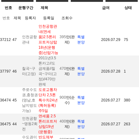
번호
운행구간
제목
급여
상태
번호
제목
등록자
등록일
조회수
인천공항관
내(면세
인천공항
품)2.5톤리
395
만(완
특별
37212
47
2026.07.29
75
관내
프트저상탑
제)
분양
18년(운행
중)선탑가능
2011년3.5
톤카고//도
칠곡~구
금제품//칠
470
만(완
특별
37797
46
2026.07.28
1
미(고정)
곡~구미(고
제)
분양
정)//470만
완제
주로수도
도로교통차
권,충청권
단차 2,5톤
900
만(순
특별
36474
45
(영남,호
특수차24년
2026.07.27
380
수)
분양
남지방도
(특허등록)
가능)
주5일
면세품 2.5
인천공항
톤리프트저
400
만(완
특별
~명동2회
36475
44
2026.07.27
263
상탑19년
제)
분양
전
(운행중)
수도권이
반도체부